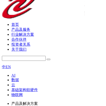
首页
产品及服务
行业解决方案
合作伙伴
投资者关系
关于我们
中
EN
AI
数据
云
基础架构软硬件
物联网
产品及解决方案