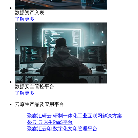
数据资产入表
了解更多
数据安全管控平台
了解更多
云原生产品及应用平台
聚鑫汇研云 研制一体化工业互联网解决方案
磐云 云原生PaaS平台
聚鑫汇云印 数字化文印管理平台