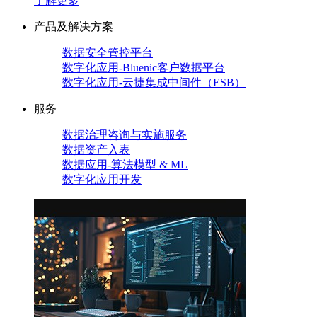
了解更多
产品及解决方案
数据安全管控平台
数字化应用-Bluenic客户数据平台
数字化应用-云捷集成中间件（ESB）
服务
数据治理咨询与实施服务
数据资产入表
数据应用-算法模型 & ML
数字化应用开发