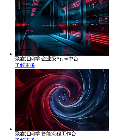
聚鑫汇问学 企业级Agent中台
了解更多
聚鑫汇问学 智能流程工作台