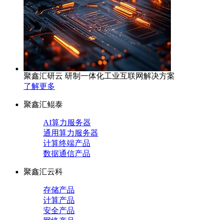
聚鑫汇研云 研制一体化工业互联网解决方案
了解更多
聚鑫汇鲲泰
AI算力服务器
通用算力服务器
计算终端产品
数据通信产品
聚鑫汇云科
存储产品
计算产品
安全产品