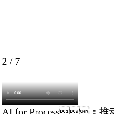
2
/
7
AI for Process